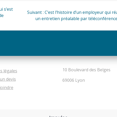
ui s’est
Article
Suivant :
C’est l’histoire d’un employeur qui ré
de
suivant
un entretien préalable par téléconférenc
:
10 Boulevard des Belges
s légales
un devis
69006 Lyon
joindre