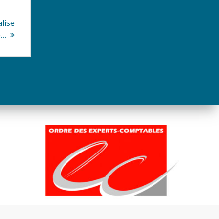
alise
e…