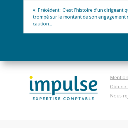
Navigation
Article
Précédent :
C’est l’histoire d’un dirigeant q
précédent
de
trompé sur le montant de son engagement 
:
caution…
l’article
Mention
Obtenir 
Nous re