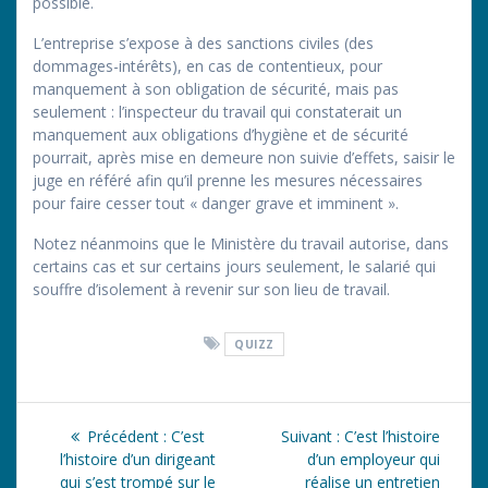
possible.
L’entreprise s’expose à des sanctions civiles (des
dommages-intérêts), en cas de contentieux, pour
manquement à son obligation de sécurité, mais pas
seulement : l’inspecteur du travail qui constaterait un
manquement aux obligations d’hygiène et de sécurité
pourrait, après mise en demeure non suivie d’effets, saisir le
juge en référé afin qu’il prenne les mesures nécessaires
pour faire cesser tout « danger grave et imminent ».
Notez néanmoins que le Ministère du travail autorise, dans
certains cas et sur certains jours seulement, le salarié qui
souffre d’isolement à revenir sur son lieu de travail.
QUIZZ
Navigation
Article
Article
Précédent :
C’est
Suivant :
C’est l’histoire
de
précédent
suivant
l’histoire d’un dirigeant
d’un employeur qui
:
:
qui s’est trompé sur le
réalise un entretien