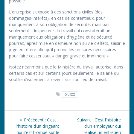
possible.
L’entreprise s’expose à des sanctions civiles (des
dommages-intérêts), en cas de contentieux, pour
manquement à son obligation de sécurité, mais pas
seulement : l’inspecteur du travail qui constaterait un
manquement aux obligations d’hygiène et de sécurité
pourrait, après mise en demeure non suivie d’effets, saisir le
juge en référé afin qu’il prenne les mesures nécessaires
pour faire cesser tout « danger grave et imminent ».
Notez néanmoins que le Ministère du travail autorise, dans
certains cas et sur certains jours seulement, le salarié qui
souffre d’isolement à revenir sur son lieu de travail.
QUIZZ
Navigation
Article
Article
Précédent :
C’est
Suivant :
C’est l’histoire
de
précédent
suivant
l’histoire d’un dirigeant
d’un employeur qui
:
:
qui s’est trompé sur le
réalise un entretien