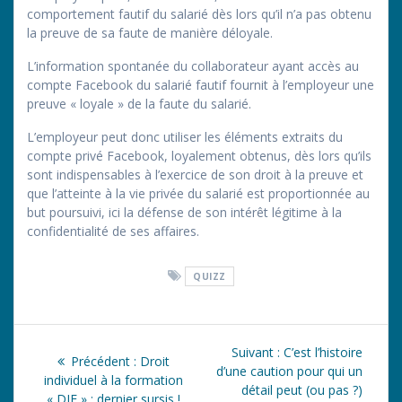
comportement fautif du salarié dès lors qu’il n’a pas obtenu
la preuve de sa faute de manière déloyale.
L’information spontanée du collaborateur ayant accès au
compte Facebook du salarié fautif fournit à l’employeur une
preuve « loyale » de la faute du salarié.
L’employeur peut donc utiliser les éléments extraits du
compte privé Facebook, loyalement obtenus, dès lors qu’ils
sont indispensables à l’exercice de son droit à la preuve et
que l’atteinte à la vie privée du salarié est proportionnée au
but poursuivi, ici la défense de son intérêt légitime à la
confidentialité de ses affaires.
QUIZZ
Navigation
Article
Suivant :
C’est l’histoire
Article
Précédent :
Droit
de
suivant
d’une caution pour qui un
précédent
individuel à la formation
:
détail peut (ou pas ?)
:
« DIF » : dernier sursis !