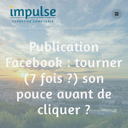
Skip
to
content
Publication
Facebook : tourner
(7 fois ?) son
pouce avant de
cliquer ?