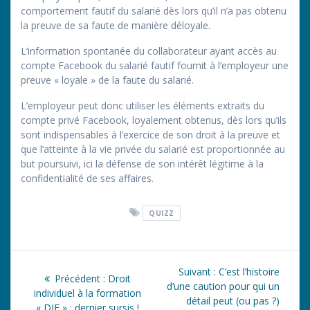
comportement fautif du salarié dès lors qu’il n’a pas obtenu
la preuve de sa faute de manière déloyale.
L’information spontanée du collaborateur ayant accès au
compte Facebook du salarié fautif fournit à l’employeur une
preuve « loyale » de la faute du salarié.
L’employeur peut donc utiliser les éléments extraits du
compte privé Facebook, loyalement obtenus, dès lors qu’ils
sont indispensables à l’exercice de son droit à la preuve et
que l’atteinte à la vie privée du salarié est proportionnée au
but poursuivi, ici la défense de son intérêt légitime à la
confidentialité de ses affaires.
QUIZZ
Navigation
Article
Suivant :
C’est l’histoire
Article
Précédent :
Droit
de
suivant
d’une caution pour qui un
précédent
individuel à la formation
:
détail peut (ou pas ?)
:
« DIF » : dernier sursis !