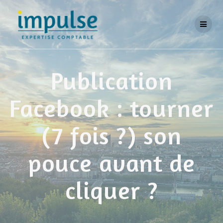
Skip
to
content
Publication
Facebook : tourner
(7 fois ?) son
pouce avant de
cliquer ?