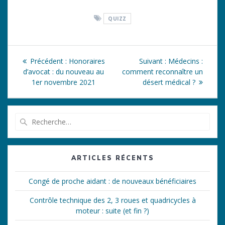
QUIZZ
Navigation
Article
Article
Précédent :
Honoraires
Suivant :
Médecins :
de
précédent
suivant
d’avocat : du nouveau au
comment reconnaître un
:
:
1er novembre 2021
désert médical ?
l’article
Recherche
pour
:
ARTICLES RÉCENTS
Congé de proche aidant : de nouveaux bénéficiaires
Contrôle technique des 2, 3 roues et quadricycles à
moteur : suite (et fin ?)