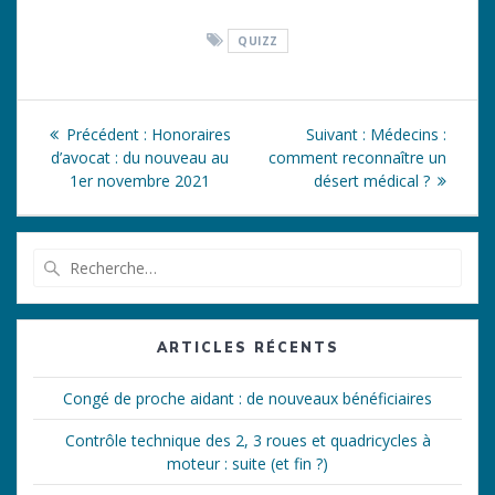
QUIZZ
Navigation
Article
Article
Précédent :
Honoraires
Suivant :
Médecins :
de
précédent
suivant
d’avocat : du nouveau au
comment reconnaître un
:
:
1er novembre 2021
désert médical ?
l’article
Recherche
pour
:
ARTICLES RÉCENTS
Congé de proche aidant : de nouveaux bénéficiaires
Contrôle technique des 2, 3 roues et quadricycles à
moteur : suite (et fin ?)