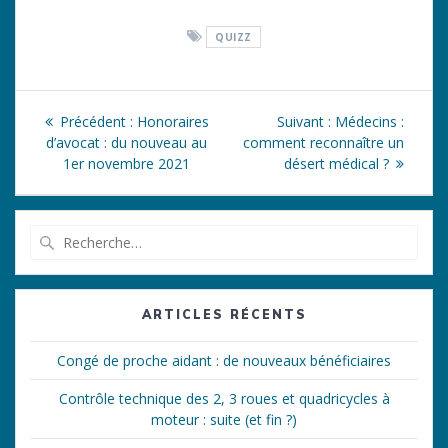
QUIZZ
Navigation
Article
Article
Précédent :
Honoraires
Suivant :
Médecins :
de
précédent
suivant
d’avocat : du nouveau au
comment reconnaître un
:
:
1er novembre 2021
désert médical ?
l’article
Recherche
pour
:
ARTICLES RÉCENTS
Congé de proche aidant : de nouveaux bénéficiaires
Contrôle technique des 2, 3 roues et quadricycles à
moteur : suite (et fin ?)