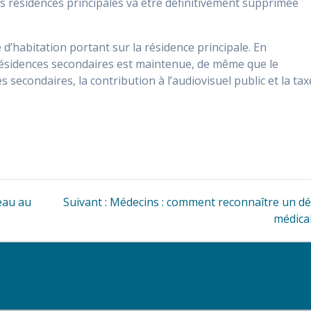
les résidences principales va être définitivement supprimée
d’habitation portant sur la résidence principale. En
 résidences secondaires est maintenue, de même que le
s secondaires, la contribution à l’audiovisuel public et la tax
Article
eau au
Suivant :
Médecins : comment reconnaître un dé
suivant
médical
: