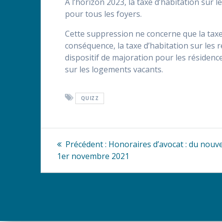
A l’horizon 2023, la taxe d’habitation sur 
pour tous les foyers.
Cette suppression ne concerne que la taxe 
conséquence, la taxe d’habitation sur les
dispositif de majoration pour les résidence
sur les logements vacants.
QUIZZ
Navigation
Article
Précédent :
Honoraires d’avocat : du nouv
précédent
de
1er novembre 2021
:
l’article