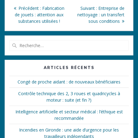
Navigation
Article
Article
Précédent :
Fabrication
Suivant :
Entreprise de
de
précédent
suivant
de jouets : attention aux
nettoyage : un transfert
:
:
substances utilisées !
sous conditions
l’article
Recherche
pour
:
ARTICLES RÉCENTS
Congé de proche aidant : de nouveaux bénéficiaires
Contrôle technique des 2, 3 roues et quadricycles à
moteur : suite (et fin ?)
Intelligence artificielle et secteur médical : l’éthique est
recommandée
Incendies en Gironde : une aide d’urgence pour les
travailleurs indépendants