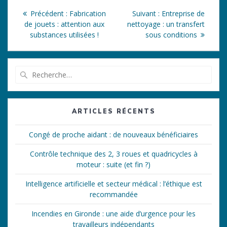
Navigation
Article
Article
Précédent :
Fabrication
Suivant :
Entreprise de
de
précédent
suivant
de jouets : attention aux
nettoyage : un transfert
:
:
substances utilisées !
sous conditions
l’article
Recherche
pour
:
ARTICLES RÉCENTS
Congé de proche aidant : de nouveaux bénéficiaires
Contrôle technique des 2, 3 roues et quadricycles à
moteur : suite (et fin ?)
Intelligence artificielle et secteur médical : l’éthique est
recommandée
Incendies en Gironde : une aide d’urgence pour les
travailleurs indépendants