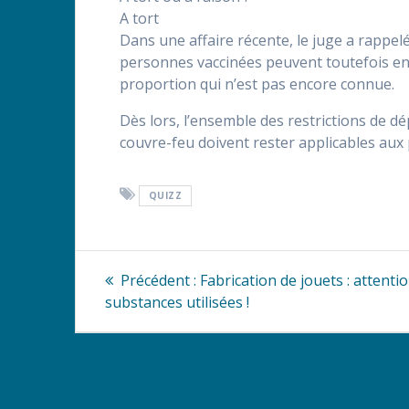
A tort
Dans une affaire récente, le juge a rappelé
personnes vaccinées peuvent toutefois en 
proportion qui n’est pas encore connue.
Dès lors, l’ensemble des restrictions de 
couvre-feu doivent rester applicables aux
QUIZZ
Navigation
Article
Précédent :
Fabrication de jouets : attenti
précédent
de
substances utilisées !
:
l’article