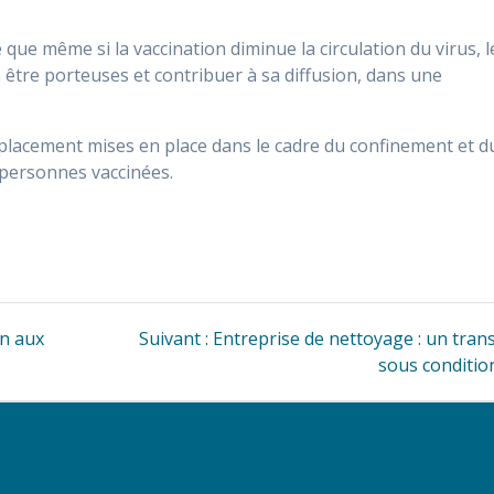
 que même si la vaccination diminue la circulation du virus, l
être porteuses et contribuer à sa diffusion, dans une
déplacement mises en place dans le cadre du confinement et d
 personnes vaccinées.
Article
on aux
Suivant :
Entreprise de nettoyage : un tran
suivant
sous conditio
: