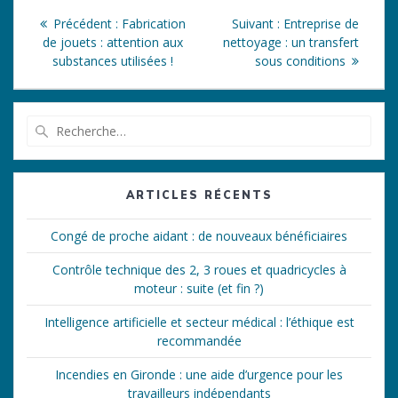
Navigation
Article
Article
Précédent :
Fabrication
Suivant :
Entreprise de
de
précédent
suivant
de jouets : attention aux
nettoyage : un transfert
:
:
substances utilisées !
sous conditions
l’article
Recherche
pour
:
ARTICLES RÉCENTS
Congé de proche aidant : de nouveaux bénéficiaires
Contrôle technique des 2, 3 roues et quadricycles à
moteur : suite (et fin ?)
Intelligence artificielle et secteur médical : l’éthique est
recommandée
Incendies en Gironde : une aide d’urgence pour les
travailleurs indépendants