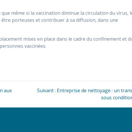
 que même si la vaccination diminue la circulation du virus, l
être porteuses et contribuer à sa diffusion, dans une
déplacement mises en place dans le cadre du confinement et d
 personnes vaccinées.
Article
on aux
Suivant :
Entreprise de nettoyage : un tran
suivant
sous conditio
: