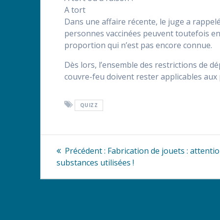
A tort
Dans une affaire récente, le juge a rappelé
personnes vaccinées peuvent toutefois en 
proportion qui n’est pas encore connue.
Dès lors, l’ensemble des restrictions de 
couvre-feu doivent rester applicables aux
QUIZZ
Navigation
Article
Précédent :
Fabrication de jouets : attenti
précédent
de
substances utilisées !
:
l’article