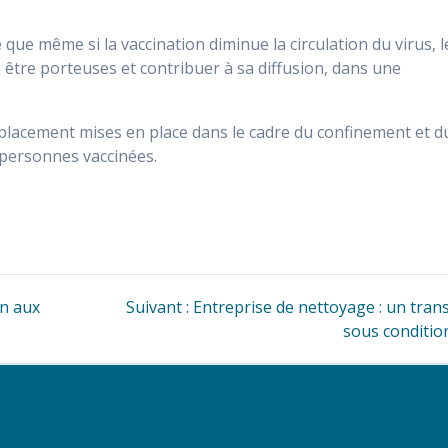
 que même si la vaccination diminue la circulation du virus, l
être porteuses et contribuer à sa diffusion, dans une
déplacement mises en place dans le cadre du confinement et d
 personnes vaccinées.
Article
on aux
Suivant :
Entreprise de nettoyage : un tran
suivant
sous conditio
: