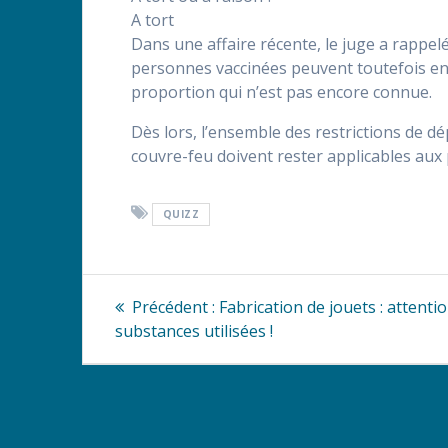
A tort
Dans une affaire récente, le juge a rappelé
personnes vaccinées peuvent toutefois en 
proportion qui n’est pas encore connue.
Dès lors, l’ensemble des restrictions de 
couvre-feu doivent rester applicables aux
QUIZZ
Navigation
Article
Précédent :
Fabrication de jouets : attenti
précédent
de
substances utilisées !
:
l’article