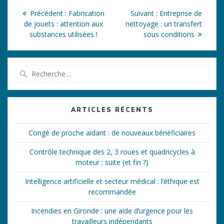
Navigation
Article
Article
Précédent :
Fabrication
Suivant :
Entreprise de
de
précédent
suivant
de jouets : attention aux
nettoyage : un transfert
:
:
substances utilisées !
sous conditions
l’article
Recherche
pour
:
ARTICLES RÉCENTS
Congé de proche aidant : de nouveaux bénéficiaires
Contrôle technique des 2, 3 roues et quadricycles à
moteur : suite (et fin ?)
Intelligence artificielle et secteur médical : l’éthique est
recommandée
Incendies en Gironde : une aide d’urgence pour les
travailleurs indépendants