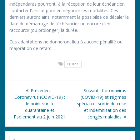
indépendants pourront, à la réception de leur échéancier,
contacter l’Urssaf pour en négocier les modalités. Ces
derniers auront ainsi notamment la possibilité de décaler la
date de démarrage de l’échéancier ou encore d’en
raccourcir (ou prolonger) la durée.
Ces adaptations ne donneront lieu à aucune pénalité ou
majoration de retard.
QUIZZ
Navigation
Article
Article
Précédent :
Suivant :
Coronavirus
de
précédent
suivant
Coronavirus (COVID-19) :
(COVID-19) et régimes
:
:
le point sur la
spéciaux : sortie de crise
l’article
quarantaine et
et indemnisation des
l’isolement au 2 juin 2021
congés maladies
Recherche