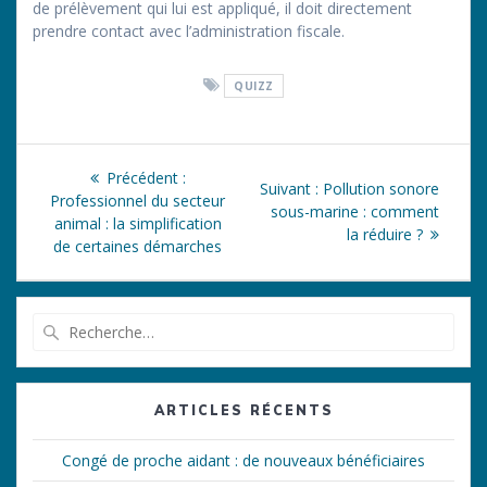
de prélèvement qui lui est appliqué, il doit directement
prendre contact avec l’administration fiscale.
QUIZZ
Navigation
Article
Précédent :
Article
Suivant :
Pollution sonore
de
précédent
Professionnel du secteur
suivant
sous-marine : comment
:
animal : la simplification
:
la réduire ?
l’article
de certaines démarches
Recherche
pour
:
ARTICLES RÉCENTS
Congé de proche aidant : de nouveaux bénéficiaires