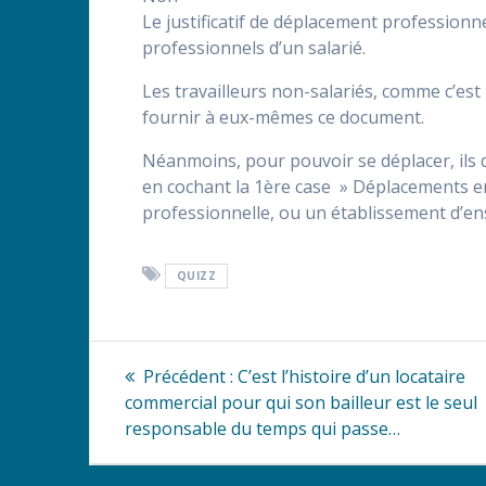
Le justificatif de déplacement professionne
professionnels d’un salarié.
Les travailleurs non-salariés, comme c’est
fournir à eux-mêmes ce document.
Néanmoins, pour pouvoir se déplacer, ils 
en cochant la 1ère case » Déplacements entre
professionnelle, ou un établissement d’e
QUIZZ
Navigation
Article
Précédent :
C’est l’histoire d’un locataire
précédent
de
commercial pour qui son bailleur est le seul
:
responsable du temps qui passe…
l’article