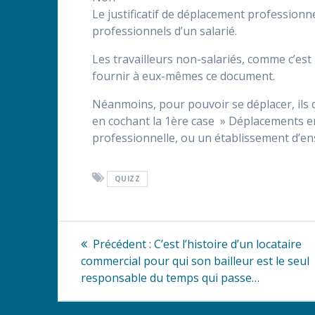
Le justificatif de déplacement professionne
professionnels d’un salarié.
Les travailleurs non-salariés, comme c’est
fournir à eux-mêmes ce document.
Néanmoins, pour pouvoir se déplacer, ils 
en cochant la 1ère case » Déplacements entre
professionnelle, ou un établissement d’e
QUIZZ
Navigation
Article
Précédent :
C’est l’histoire d’un locataire
précédent
de
commercial pour qui son bailleur est le seul
:
responsable du temps qui passe…
l’article