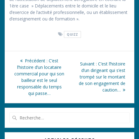
1ère case » Déplacements entre le domicile et le lieu
d’exercice de l’activité professionnelle, ou un établissement
d’enseignement ou de formation ».
QUIZZ
Navigation
Article
Précédent :
C’est
Article
Suivant :
C’est l’histoire
de
précédent
l’histoire d’un locataire
suivant
d’un dirigeant qui s’est
:
commercial pour qui son
:
trompé sur le montant
l’article
bailleur est le seul
de son engagement de
responsable du temps
caution…
qui passe…
Recherche
pour
: