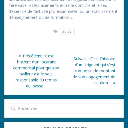
1ère case » Déplacements entre le domicile et le lieu
d’exercice de l’activité professionnelle, ou un établissement
d’enseignement ou de formation ».
QUIZZ
Navigation
Article
Précédent :
C’est
Article
Suivant :
C’est l’histoire
de
précédent
l’histoire d’un locataire
suivant
d’un dirigeant qui s’est
:
commercial pour qui son
:
trompé sur le montant
l’article
bailleur est le seul
de son engagement de
responsable du temps
caution…
qui passe…
Recherche
pour
: