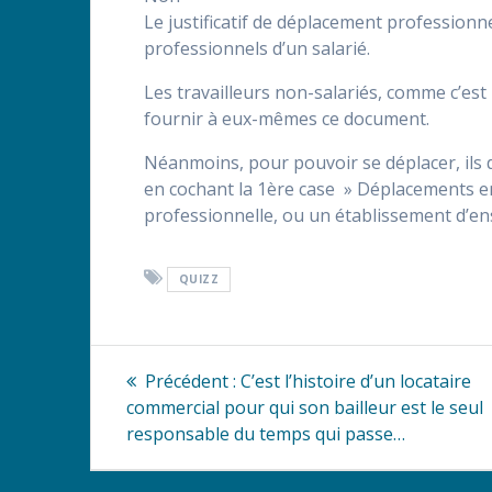
Le justificatif de déplacement professionne
professionnels d’un salarié.
Les travailleurs non-salariés, comme c’est
fournir à eux-mêmes ce document.
Néanmoins, pour pouvoir se déplacer, ils 
en cochant la 1ère case » Déplacements entre
professionnelle, ou un établissement d’e
QUIZZ
Navigation
Article
Précédent :
C’est l’histoire d’un locataire
précédent
de
commercial pour qui son bailleur est le seul
:
responsable du temps qui passe…
l’article