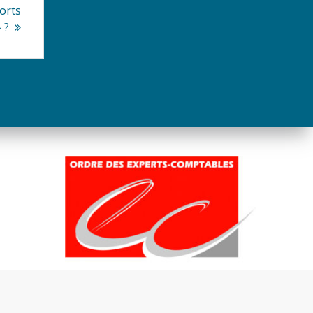
orts
 ?