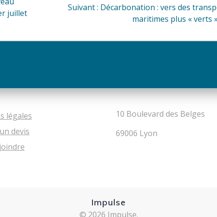
veau
Article
Suivant :
Décarbonation : vers des transp
 juillet
suivant
maritimes plus « verts »
:
10 Boulevard des Belges
s légales
un devis
69006 Lyon
joindre
Impulse
© 2026 Impulse.