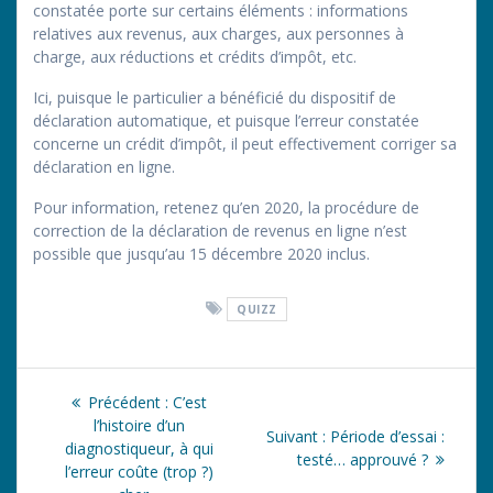
constatée porte sur certains éléments : informations
relatives aux revenus, aux charges, aux personnes à
charge, aux réductions et crédits d’impôt, etc.
Ici, puisque le particulier a bénéficié du dispositif de
déclaration automatique, et puisque l’erreur constatée
concerne un crédit d’impôt, il peut effectivement corriger sa
déclaration en ligne.
Pour information, retenez qu’en 2020, la procédure de
correction de la déclaration de revenus en ligne n’est
possible que jusqu’au 15 décembre 2020 inclus.
QUIZZ
Navigation
Article
Précédent :
C’est
de
précédent
l’histoire d’un
Article
Suivant :
Période d’essai :
:
diagnostiqueur, à qui
suivant
testé… approuvé ?
l’article
l’erreur coûte (trop ?)
: