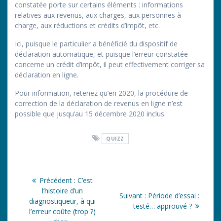
constatée porte sur certains éléments : informations
relatives aux revenus, aux charges, aux personnes à
charge, aux réductions et crédits d’impôt, etc.
Ici, puisque le particulier a bénéficié du dispositif de
déclaration automatique, et puisque l’erreur constatée
concerne un crédit d’impôt, il peut effectivement corriger sa
déclaration en ligne.
Pour information, retenez qu’en 2020, la procédure de
correction de la déclaration de revenus en ligne n’est
possible que jusqu’au 15 décembre 2020 inclus.
QUIZZ
Navigation
Article
Précédent :
C’est
de
précédent
l’histoire d’un
Article
Suivant :
Période d’essai :
:
diagnostiqueur, à qui
suivant
testé… approuvé ?
l’article
l’erreur coûte (trop ?)
: