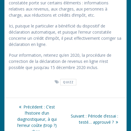
constatée porte sur certains éléments : informations
relatives aux revenus, aux charges, aux personnes à
charge, aux réductions et crédits d’impôt, etc.
Ici, puisque le particulier a bénéficié du dispositif de
déclaration automatique, et puisque l’erreur constatée
concerne un crédit d’impôt, il peut effectivement corriger sa
déclaration en ligne.
Pour information, retenez qu’en 2020, la procédure de
correction de la déclaration de revenus en ligne n’est
possible que jusqu’au 15 décembre 2020 inclus.
QUIZZ
Navigation
Article
Précédent :
C’est
de
précédent
l’histoire d’un
Article
Suivant :
Période d’essai :
:
diagnostiqueur, à qui
suivant
testé… approuvé ?
l’article
l’erreur coûte (trop ?)
: