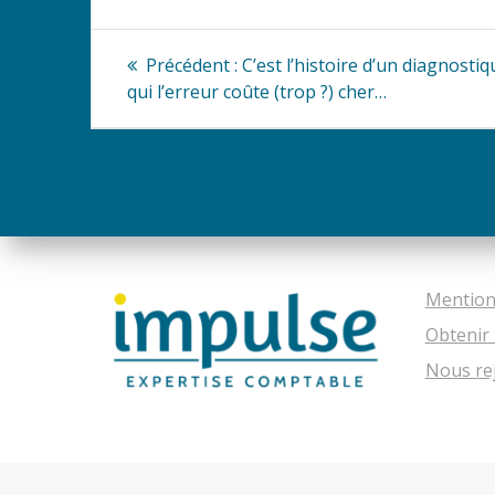
Navigation
Article
Précédent :
C’est l’histoire d’un diagnostiq
précédent
de
qui l’erreur coûte (trop ?) cher…
:
l’article
Mention
Obtenir 
Nous re