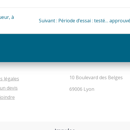
ueur, à
Article
Suivant :
Période d’essai : testé… approuvé
suivant
:
10 Boulevard des Belges
s légales
un devis
69006 Lyon
joindre