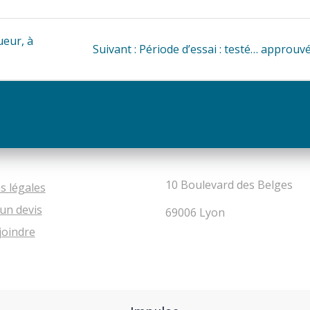
ueur, à
Article
Suivant :
Période d’essai : testé… approuvé
suivant
:
10 Boulevard des Belges
s légales
un devis
69006 Lyon
joindre