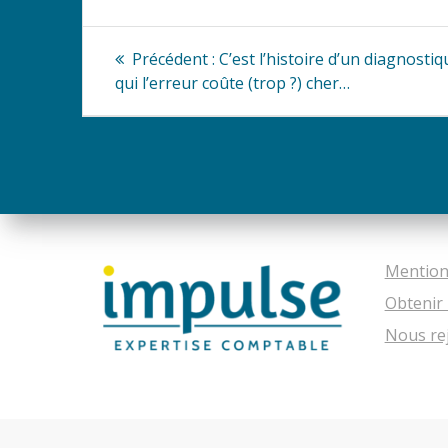
Navigation
Article
Précédent :
C’est l’histoire d’un diagnostiq
précédent
de
qui l’erreur coûte (trop ?) cher…
:
l’article
Mention
Obtenir 
Nous re