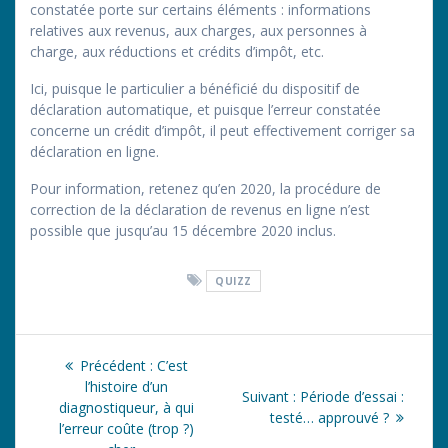
constatée porte sur certains éléments : informations
relatives aux revenus, aux charges, aux personnes à
charge, aux réductions et crédits d’impôt, etc.
Ici, puisque le particulier a bénéficié du dispositif de
déclaration automatique, et puisque l’erreur constatée
concerne un crédit d’impôt, il peut effectivement corriger sa
déclaration en ligne.
Pour information, retenez qu’en 2020, la procédure de
correction de la déclaration de revenus en ligne n’est
possible que jusqu’au 15 décembre 2020 inclus.
QUIZZ
Navigation
Article
Précédent :
C’est
de
précédent
l’histoire d’un
Article
Suivant :
Période d’essai :
:
diagnostiqueur, à qui
suivant
testé… approuvé ?
l’article
l’erreur coûte (trop ?)
: