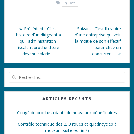
QUIZZ
Navigation
Article
Article
Précédent :
C’est
Suivant :
C’est l’histoire
de
précédent
suivant
l’histoire d’un dirigeant à
d’une entreprise qui voit
:
:
qui l’administration
la moitié de son effectif
l’article
fiscale reproche d’être
partir chez un
devenu salarié…
concurrent…
Recherche
pour
:
ARTICLES RÉCENTS
Congé de proche aidant : de nouveaux bénéficiaires
Contrôle technique des 2, 3 roues et quadricycles à
moteur : suite (et fin ?)