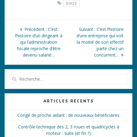
QUIZZ
Navigation
Article
Article
Précédent :
C’est
Suivant :
C’est l’histoire
de
précédent
suivant
l’histoire d’un dirigeant à
d’une entreprise qui voit
:
:
qui l’administration
la moitié de son effectif
l’article
fiscale reproche d’être
partir chez un
devenu salarié…
concurrent…
Recherche
pour
:
ARTICLES RÉCENTS
Congé de proche aidant : de nouveaux bénéficiaires
Contrôle technique des 2, 3 roues et quadricycles à
moteur : suite (et fin ?)