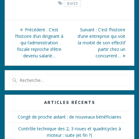
QUIZZ
Navigation
Article
Article
Précédent :
C’est
Suivant :
C’est l’histoire
de
précédent
suivant
l’histoire d’un dirigeant à
d’une entreprise qui voit
:
:
qui l’administration
la moitié de son effectif
l’article
fiscale reproche d’être
partir chez un
devenu salarié…
concurrent…
Recherche
pour
:
ARTICLES RÉCENTS
Congé de proche aidant : de nouveaux bénéficiaires
Contrôle technique des 2, 3 roues et quadricycles à
moteur : suite (et fin ?)