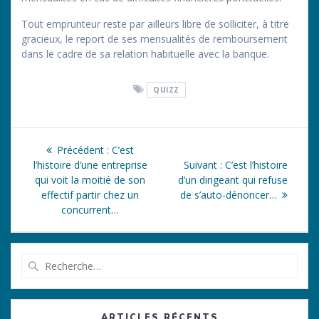
Tout emprunteur reste par ailleurs libre de solliciter, à titre
gracieux, le report de ses mensualités de remboursement
dans le cadre de sa relation habituelle avec la banque.
QUIZZ
Navigation
Article
Précédent :
C’est
de
précédent
Article
l’histoire d’une entreprise
Suivant :
C’est l’histoire
:
suivant
qui voit la moitié de son
d’un dirigeant qui refuse
l’article
:
effectif partir chez un
de s’auto-dénoncer…
concurrent…
Recherche
pour
:
ARTICLES RÉCENTS