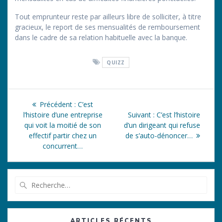
Tout emprunteur reste par ailleurs libre de solliciter, à titre
gracieux, le report de ses mensualités de remboursement
dans le cadre de sa relation habituelle avec la banque.
QUIZZ
Navigation
Article
Précédent :
C’est
de
précédent
Article
l’histoire d’une entreprise
Suivant :
C’est l’histoire
:
suivant
qui voit la moitié de son
d’un dirigeant qui refuse
l’article
:
effectif partir chez un
de s’auto-dénoncer…
concurrent…
Recherche
pour
:
ARTICLES RÉCENTS