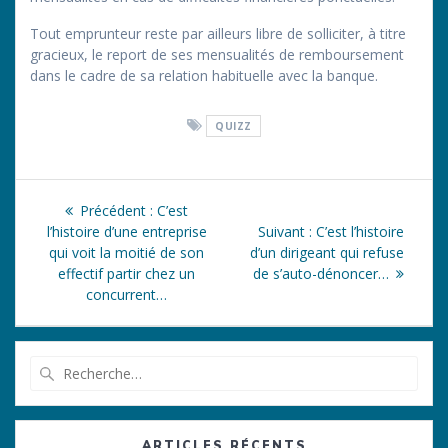
Tout emprunteur reste par ailleurs libre de solliciter, à titre
gracieux, le report de ses mensualités de remboursement
dans le cadre de sa relation habituelle avec la banque.
QUIZZ
Navigation
Article
Précédent :
C’est
de
précédent
Article
l’histoire d’une entreprise
Suivant :
C’est l’histoire
:
suivant
qui voit la moitié de son
d’un dirigeant qui refuse
l’article
:
effectif partir chez un
de s’auto-dénoncer…
concurrent…
Recherche
pour
:
ARTICLES RÉCENTS