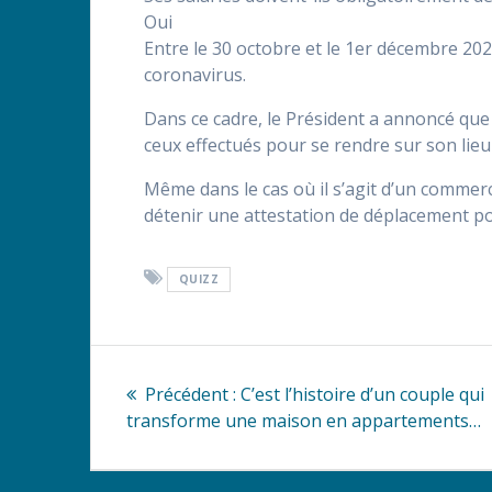
Oui
Entre le 30 octobre et le 1er décembre 20
coronavirus.
Dans ce cadre, le Président a annoncé que 
ceux effectués pour se rendre sur son lieu 
Même dans le cas où il s’agit d’un commerce
détenir une attestation de déplacement po
QUIZZ
Navigation
Article
Précédent :
C’est l’histoire d’un couple qui
de
précédent
transforme une maison en appartements…
:
l’article