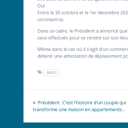
Oui
Entre le 30 octobre et le 1er décembre 20
coronavirus.
Dans ce cadre, le Président a annoncé que 
ceux effectués pour se rendre sur son lieu 
Même dans le cas où il s’agit d’un commerce
détenir une attestation de déplacement po
QUIZZ
Navigation
Article
Précédent :
C’est l’histoire d’un couple qui
de
précédent
transforme une maison en appartements…
:
l’article