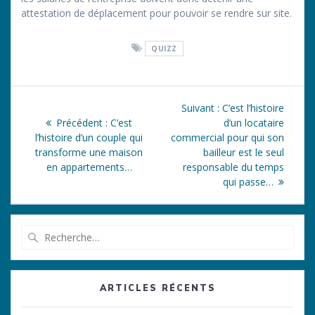
attestation de déplacement pour pouvoir se rendre sur site.
QUIZZ
Navigation
Article
Suivant :
C’est l’histoire
de
Article
suivant
Précédent :
C’est
d’un locataire
précédent
:
l’histoire d’un couple qui
commercial pour qui son
l’article
:
transforme une maison
bailleur est le seul
en appartements…
responsable du temps
qui passe…
Recherche
pour
:
ARTICLES RÉCENTS