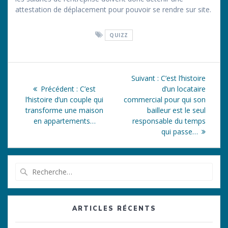
attestation de déplacement pour pouvoir se rendre sur site.
QUIZZ
Navigation
Article
Suivant :
C’est l’histoire
de
Article
suivant
Précédent :
C’est
d’un locataire
précédent
:
l’histoire d’un couple qui
commercial pour qui son
l’article
:
transforme une maison
bailleur est le seul
en appartements…
responsable du temps
qui passe…
Recherche
pour
:
ARTICLES RÉCENTS