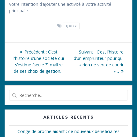
votre intention d’ajouter une activité à votre activité
principale.
QUIZZ
Navigation
Article
Article
Précédent :
C’est
Suivant :
C’est l’histoire
de
précédent
suivant
l’histoire d’une société qui
d’un emprunteur pour qui
:
:
s’estime (seule ?) maître
« rien ne sert de courir
l’article
de ses choix de gestion…
»…
Recherche
pour
:
ARTICLES RÉCENTS
Congé de proche aidant : de nouveaux bénéficiaires