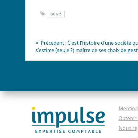
QUIZZ
Navigation
Article
Précédent :
C’est l’histoire d’une société qu
précédent
de
s’estime (seule ?) maître de ses choix de ges
:
l’article
Mention
Obtenir 
Nous re