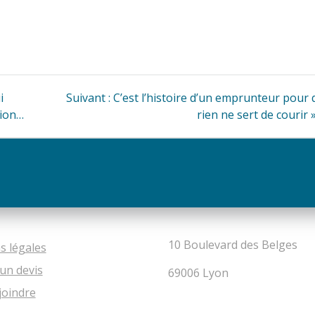
Article
i
Suivant :
C’est l’histoire d’un emprunteur pour 
suivant
tion…
rien ne sert de courir 
:
10 Boulevard des Belges
s légales
un devis
69006 Lyon
joindre