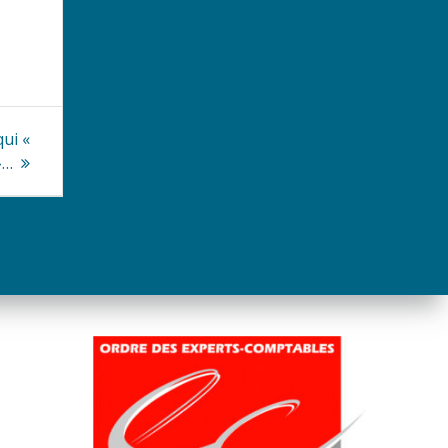
qui «
»…