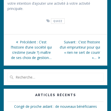
votre intention d’ajouter une activité à votre activité
principale.
QUIZZ
Navigation
Article
Article
Précédent :
C’est
Suivant :
C’est l’histoire
de
précédent
suivant
l’histoire d’une société qui
d’un emprunteur pour qui
:
:
s’estime (seule ?) maître
« rien ne sert de courir
l’article
de ses choix de gestion…
»…
Recherche
pour
:
ARTICLES RÉCENTS
Congé de proche aidant : de nouveaux bénéficiaires