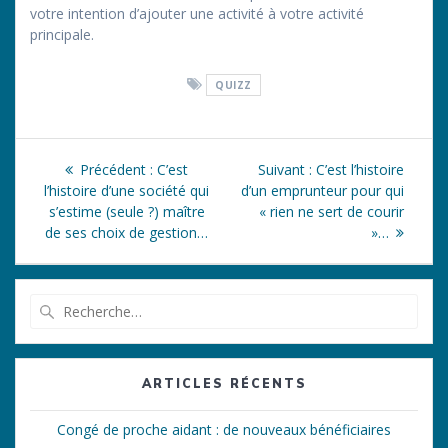
votre intention d’ajouter une activité à votre activité
principale.
QUIZZ
Navigation
Article
Article
Précédent :
C’est
Suivant :
C’est l’histoire
de
précédent
suivant
l’histoire d’une société qui
d’un emprunteur pour qui
:
:
s’estime (seule ?) maître
« rien ne sert de courir
l’article
de ses choix de gestion…
»…
Recherche
pour
:
ARTICLES RÉCENTS
Congé de proche aidant : de nouveaux bénéficiaires