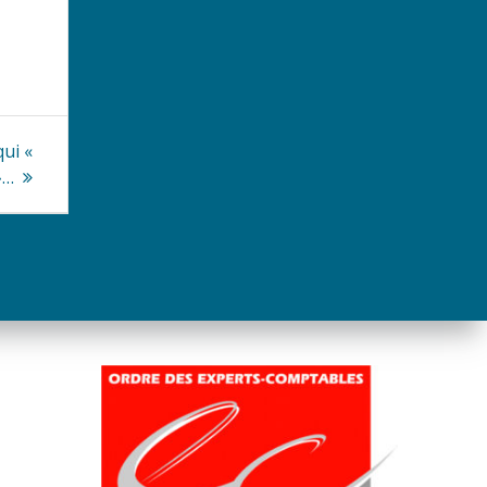
qui «
»…