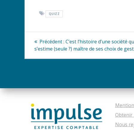
QUIZZ
Navigation
Article
Précédent :
C’est l’histoire d’une société qu
précédent
de
s’estime (seule ?) maître de ses choix de ges
:
l’article
Mention
Obtenir 
Nous re