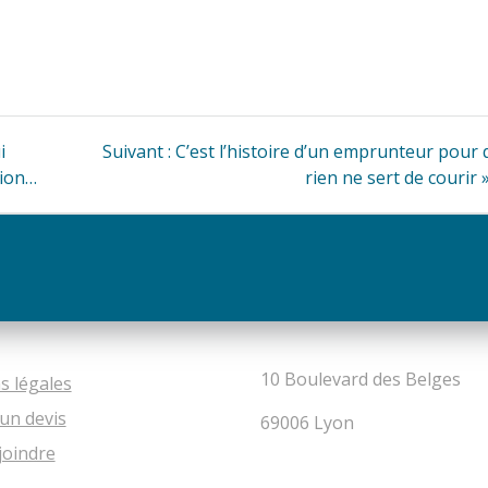
Article
i
Suivant :
C’est l’histoire d’un emprunteur pour 
suivant
tion…
rien ne sert de courir 
:
10 Boulevard des Belges
s légales
un devis
69006 Lyon
joindre