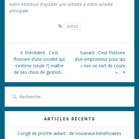
votre intention d’ajouter une activité à votre activité
principale.
QUIZZ
Navigation
Article
Article
Précédent :
C’est
Suivant :
C’est l’histoire
de
précédent
suivant
l’histoire d’une société qui
d’un emprunteur pour qui
:
:
s’estime (seule ?) maître
« rien ne sert de courir
l’article
de ses choix de gestion…
»…
Recherche
pour
:
ARTICLES RÉCENTS
Congé de proche aidant : de nouveaux bénéficiaires