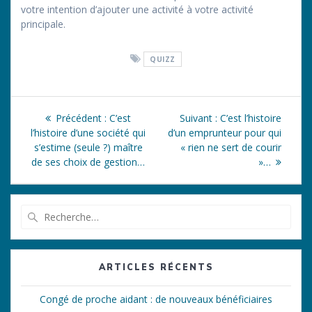
votre intention d’ajouter une activité à votre activité
principale.
QUIZZ
Navigation
Article
Article
Précédent :
C’est
Suivant :
C’est l’histoire
de
précédent
suivant
l’histoire d’une société qui
d’un emprunteur pour qui
:
:
s’estime (seule ?) maître
« rien ne sert de courir
l’article
de ses choix de gestion…
»…
Recherche
pour
:
ARTICLES RÉCENTS
Congé de proche aidant : de nouveaux bénéficiaires