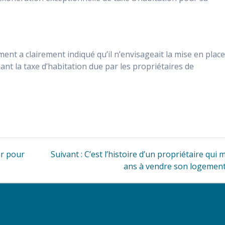
ent a clairement indiqué qu’il n’envisageait la mise en plac
ant la taxe d’habitation due par les propriétaires de
Article
ur pour
Suivant :
C’est l’histoire d’un propriétaire qui 
suivant
ans à vendre son logemen
: