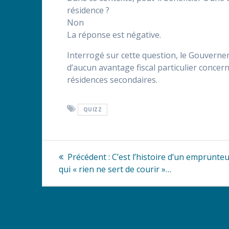
résidence ?
Non
La réponse est négative.
Interrogé sur cette question, le Gouvernem
d’aucun avantage fiscal particulier concern
résidences secondaires.
QUIZZ
Navigation
Article
Précédent :
C’est l’histoire d’un emprunte
précédent
de
qui « rien ne sert de courir »…
:
l’article