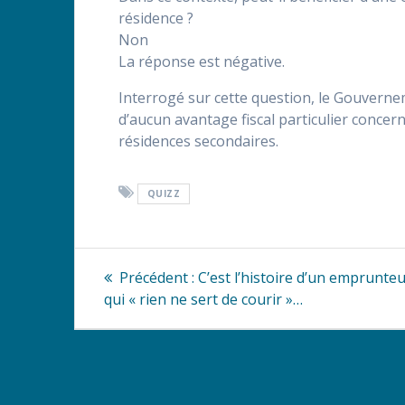
résidence ?
Non
La réponse est négative.
Interrogé sur cette question, le Gouvernem
d’aucun avantage fiscal particulier concern
résidences secondaires.
QUIZZ
Navigation
Article
Précédent :
C’est l’histoire d’un emprunte
précédent
de
qui « rien ne sert de courir »…
:
l’article