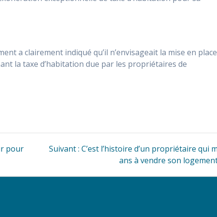
ent a clairement indiqué qu’il n’envisageait la mise en plac
ant la taxe d’habitation due par les propriétaires de
Article
ur pour
Suivant :
C’est l’histoire d’un propriétaire qui 
suivant
ans à vendre son logemen
: