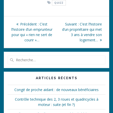
QUIZZ
Navigation
Article
Article
Précédent :
C’est
Suivant :
C’est l’histoire
de
précédent
suivant
l’histoire d’un emprunteur
d’un propriétaire qui met
:
:
pour qui « rien ne sert de
3 ans à vendre son
l’article
courir »…
logement…
Recherche
pour
:
ARTICLES RÉCENTS
Congé de proche aidant : de nouveaux bénéficiaires
Contrôle technique des 2, 3 roues et quadricycles à
moteur : suite (et fin ?)